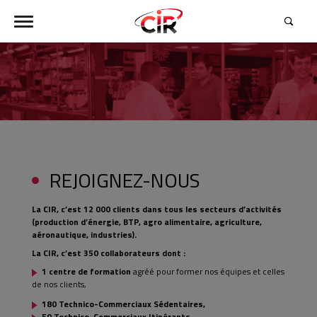
REJOIGNEZ-NOUS
La CIR, c’est 12 000 clients dans tous les secteurs d’activités
(production d’énergie, BTP, agro alimentaire, agriculture,
aéronautique, industries).
La CIR, c’est 350 collaborateurs dont :
1 centre de formation
agréé pour former nos équipes et celles
de nos clients,
180 Technico-Commerciaux Sédentaires,
50 Technico-Commerciaux Itinérants,