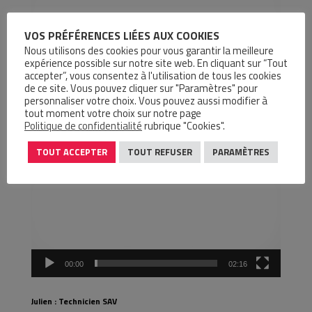
VOS PRÉFÉRENCES LIÉES AUX COOKIES
Nous utilisons des cookies pour vous garantir la meilleure
expérience possible sur notre site web. En cliquant sur “Tout
accepter”, vous consentez à l'utilisation de tous les cookies
de ce site. Vous pouvez cliquer sur "Paramètres" pour
00:00
01:49
personnaliser votre choix. Vous pouvez aussi modifier à
tout moment votre choix sur notre page
Politique de confidentialité
rubrique "Cookies".
Loïc et Julien : Technico Sédentaire
Lecteur
vidéo
TOUT ACCEPTER
TOUT REFUSER
PARAMÈTRES
00:00
02:16
Julien : Technicien SAV