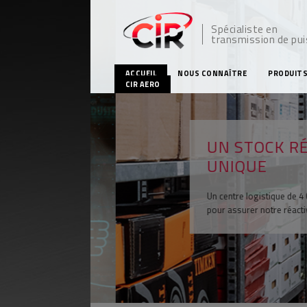
Spécialiste en
transmission de pu
ACCUEIL
NOUS CONNAÎTRE
PRODUIT
CIR AERO
UN STOCK RÉGI
UNIQUE
Un centre logistique de 4 000 m²
pour assurer notre réactivité c