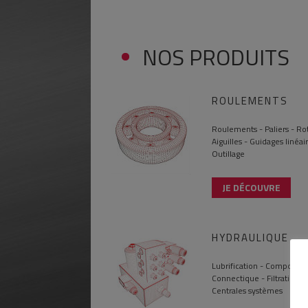
NOS PRODUITS
ROULEMENTS
Roulements - Paliers - Rot
Aiguilles - Guidages linéair
Outillage
JE DÉCOUVRE
HYDRAULIQUE
Lubrification - Composant
Connectique - Filtration -
Centrales systèmes