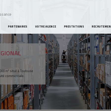
issance
S
PARTENAIRES
VOTRE AGENCE
PRESTATIONS
RECRUTEMEN
ONAL
 situé à Toulouse
ommerciale.