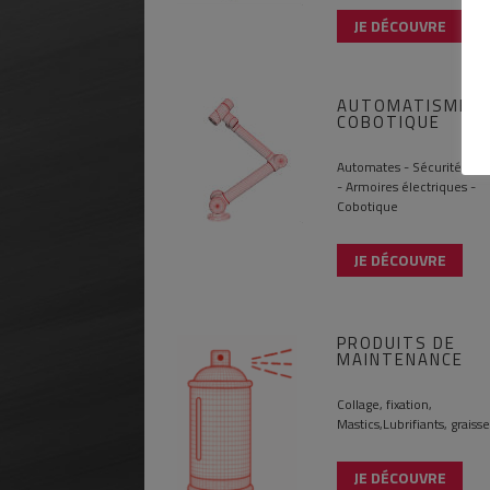
JE DÉCOUVRE
AUTOMATISME -
COBOTIQUE
Automates - Sécurité - Ca
- Armoires électriques -
Cobotique
JE DÉCOUVRE
PRODUITS DE
MAINTENANCE
Collage, fixation,
Mastics,Lubrifiants, graisse
JE DÉCOUVRE