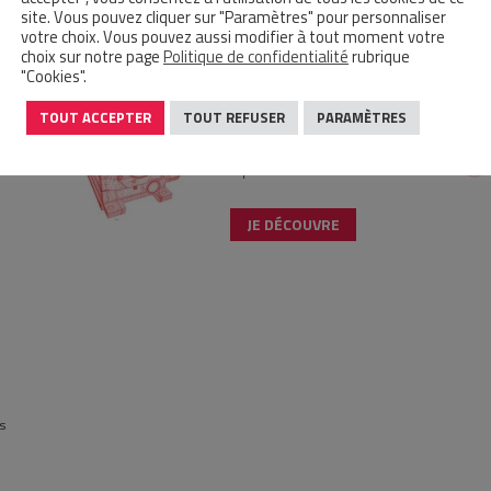
site. Vous pouvez cliquer sur "Paramètres" pour personnaliser
JE DÉCOUVRE
votre choix. Vous pouvez aussi modifier à tout moment votre
choix sur notre page
Politique de confidentialité
rubrique
"Cookies".
MOTORISATION
TOUT ACCEPTER
TOUT REFUSER
PARAMÈTRES
Moteurs monophasés ou
pteurs
triphasés - Moto-réducteurs
JE DÉCOUVRE
s