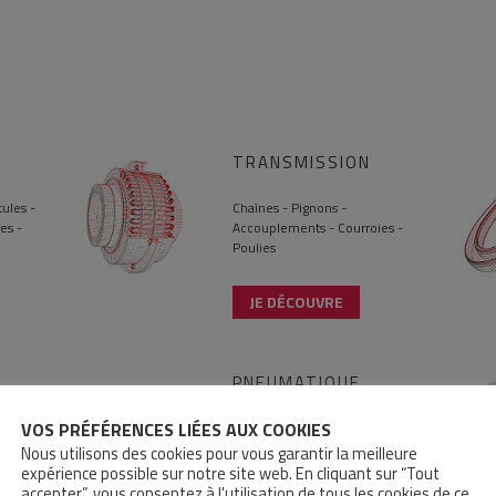
TRANSMISSION
ules -
Chaînes - Pignons -
es -
Accouplements - Courroies -
Poulies
JE DÉCOUVRE
PNEUMATIQUE
VOS PRÉFÉRENCES LIÉES AUX COOKIES
s -
Composants pneumatiques -
Tuyaux - Raccords -
Nous utilisons des cookies pour vous garantir la meilleure
Électrovannes - Préhension
expérience possible sur notre site web. En cliquant sur “Tout
accepter”, vous consentez à l'utilisation de tous les cookies de ce