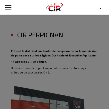
CIR PERPIGNAN
Contactez-nous !
CIR est le distributeur leader de composants en Transmission
de puissance sur les régions Occitanie et Nouvelle-Aquitaine.
14 agences CIR en région.
Un réseau complété par l’implantation dans 9 autres pays
d’Europe de succursales ONE.