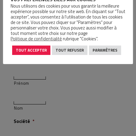
Automatisme, Pneumatique et
Nous utilisons des cookies pour vous garantir la meilleure
Hydraulique.
expérience possible sur notre site web. En cliquant sur “Tout
accepter”, vous consentez à l'utilisation de tous les cookies
LIRE LA SUITE
de ce site. Vous pouvez cliquer sur "Paramètres" pour
personnaliser votre choix. Vous pouvez aussi modifier à
tout moment votre choix sur notre page
Politique de confidentialité
rubrique "Cookies".
NOUS ÉCRIRE
TOUT ACCEPTER
TOUT REFUSER
PARAMÈTRES
Nom
*
Prénom
Nom
Société
*