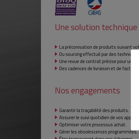
Une solution technique
La préconisation de produits suivant vot
Du sourcing effectué par des techniciens
Une revue de contrat précise pour un r
Des cadences de livraison et de factura
Nos engagements
Garantir la traçabilité des produits.
Assurer le suivi quotidien de vos appro
Optimiser votre processus achat.
Gérer les obsolescences programmées.
Être transparent dans nos échanges.