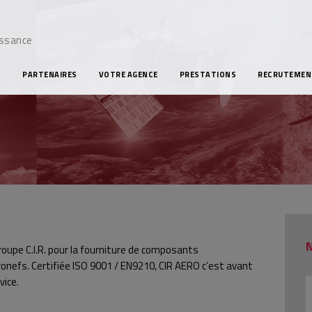
issance
S
PARTENAIRES
VOTRE AGENCE
PRESTATIONS
RECRUTEMEN
roupe C.I.R. pour la fourniture de composants
nefs. Certifiée ISO 9001 / EN9210, CIR AERO c’est avant
vice.