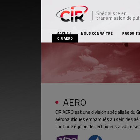
Spécialiste en
transmission de pu
ACCUEIL
NOUS CONNAÎTRE
PRODUIT
CIR AERO
AERO
CIR AERO est une division spécialisée du G
aéronautiques embarqués au sein des aéro
tout une équipe de techniciens à votre ser