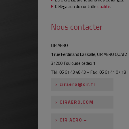
Délégation du contrôle
qualité
.
Nous contacter
CIR AERO
1 rue Ferdinand Lassalle, CIR AERO QUAI 2
31200 Toulouse cedex 1
Tél : 05 61 43 48 43 – Fax : 05 61 41 07 18
> ciraero@cir.fr
> CIRAERO.COM
> CIR AERO –