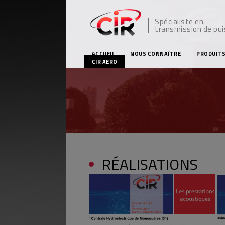
Spécialiste en
transmission de pu
ACCUEIL
NOUS CONNAÎTRE
PRODUIT
CIR AERO
RÉALISATIONS