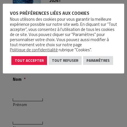
2026 !
Le groupe CIR participera les 13, 14 et
VOS PRÉFÉRENCES LIÉES AUX COOKIES
15 octobre 2026 au Salon SIANE au
MEETT Toulouse, pour vous faire
Nous utilisons des cookies pour vous garantir la meilleure
expérience possible sur notre site web. En cliquant sur “Tout
découvrir les gammes Cobotique,
accepter”, vous consentez à l'utilisation de tous les cookies
Automatisme, Pneumatique et
de ce site. Vous pouvez cliquer sur "Paramètres" pour
Hydraulique.
personnaliser votre choix. Vous pouvez aussi modifier à
tout moment votre choix sur notre page
LIRE LA SUITE
Politique de confidentialité
rubrique "Cookies".
TOUT ACCEPTER
TOUT REFUSER
PARAMÈTRES
NOUS ÉCRIRE
Nom
*
Prénom