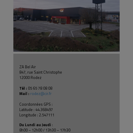
ZA Bel Air
847, rue Saint Christophe
12000 Rodez
Tél :
05 65 78 08 08
Mail :
rodez@cir.fr
Coordonnées GPS :
Latitude : 44.368497
Longitude : 2.547111
Du Lundi au Jeudi
:
8h00 – 12h00 / 13h30 – 17h30