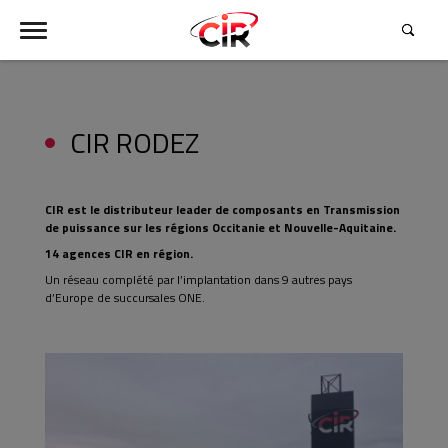
CIR RODEZ
Contactez-nous !
CIR est le distributeur leader de composants en Transmission
de puissance sur les régions Occitanie et Nouvelle-Aquitaine.
14 agences CIR en région.
Un réseau complété par l’implantation dans 9 autres pays
d’Europe de succursales ONE.