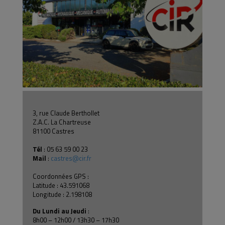
3, rue Claude Berthollet
Z.A.C. La Chartreuse
81100 Castres
Tél
: 05 63 59 00 23
Mail
:
castres@cir.fr
Coordonnées GPS :
Latitude : 43.591068
Longitude : 2.198108
Du Lundi au Jeudi
:
8h00 – 12h00 / 13h30 – 17h30