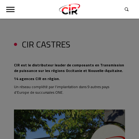
CIR CASTRES
Contactez-nous !
CIR est le distributeur leader de composants en Transmission
de puissance sur les régions Occitanie et Nouvelle-Aquitaine.
14 agences CIR en région.
Un réseau complété par l’implantation dans 9 autres pays
d’Europe de succursales ONE.