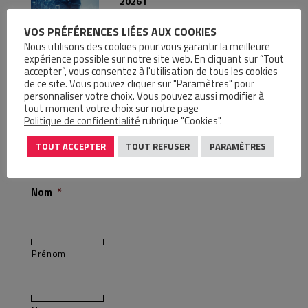
2026 !
Le groupe CIR participera les 13, 14 et
VOS PRÉFÉRENCES LIÉES AUX COOKIES
15 octobre 2026 au Salon SIANE au
MEETT Toulouse, pour vous faire
Nous utilisons des cookies pour vous garantir la meilleure
expérience possible sur notre site web. En cliquant sur “Tout
découvrir les gammes Cobotique,
accepter”, vous consentez à l'utilisation de tous les cookies
Automatisme, Pneumatique et
de ce site. Vous pouvez cliquer sur "Paramètres" pour
Hydraulique.
personnaliser votre choix. Vous pouvez aussi modifier à
tout moment votre choix sur notre page
LIRE LA SUITE
Politique de confidentialité
rubrique "Cookies".
TOUT ACCEPTER
TOUT REFUSER
PARAMÈTRES
NOUS ÉCRIRE
Nom
*
Prénom