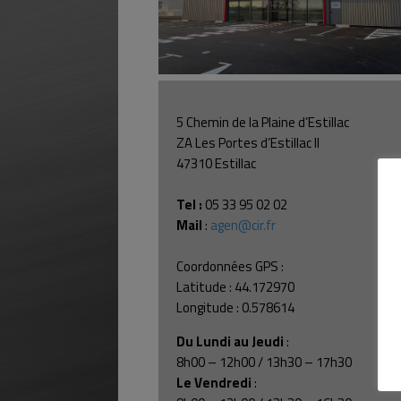
5 Chemin de la Plaine d’Estillac
ZA Les Portes d’Estillac II
47310 Estillac
Tel :
05 33 95 02 02
Mail
:
agen@cir.fr
Coordonnées GPS :
Latitude : 44.172970
Longitude : 0.578614
Du Lundi au Jeudi
:
8h00 – 12h00 / 13h30 – 17h30
Le Vendredi
: