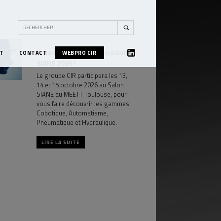
Rencontrez la CIR au salon
T
CONTACT
WEBPRO CIR
LINKEDIN
SIANE 2026 !
Le groupe CIR participera les 13,
14 et 15 octobre 2026 au Salon
SIANE au MEETT Toulouse, pour
vous faire découvrir les gammes
Cobotique, Automatisme,
Pneumatique et Hydraulique.
LIRE LA SUITE