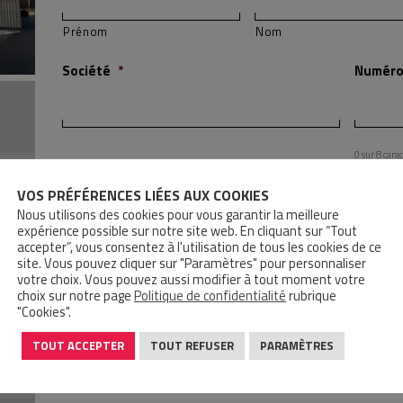
Prénom
Nom
Société
*
Numéro 
0 sur 8 car
Adresse
VOS PRÉFÉRENCES LIÉES AUX COOKIES
Nous utilisons des cookies pour vous garantir la meilleure
expérience possible sur notre site web. En cliquant sur “Tout
accepter”, vous consentez à l'utilisation de tous les cookies de ce
Adresse postale
site. Vous pouvez cliquer sur "Paramètres" pour personnaliser
votre choix. Vous pouvez aussi modifier à tout moment votre
choix sur notre page
Politique de confidentialité
rubrique
"Cookies".
Ville
Code Postal
TOUT ACCEPTER
TOUT REFUSER
PARAMÈTRES
Email
*