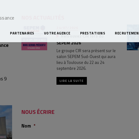
NOS ACTUALITÉS
issance
24/07/2026
S
PARTENAIRES
VOTRE AGENCE
PRESTATIONS
RECRUTEMEN
Retrouvez CIR lors du
SEPEM 2026
ance
Le groupe CIR sera présent sur le
salon SEPEM Sud-Ouest qui aura
lieu à Toulouse du 22 au 24
septembre 2026.
ns 9
LIRE LA SUITE
NOUS ÉCRIRE
Nom
*