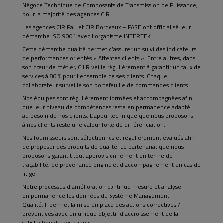
Négoce Technique de Composants de Transmission de Puissance,
pour la majorité des agences CIR.
Les agences CIR Pau et CIR Bordeaux – FASE ont officialisé leur
démarche ISO 9001 avec l’organisme INTERTEK.
Cette démarche qualité permet d’assurer un suivi des indicateurs
de performances orientés « Attentes clients ». Entre autres, dans
son cœur de métier, C.I.R veille régulièrement à garantir un taux de
services à 80 % pour l’ensemble de ses clients. Chaque
collaborateur surveille son portefeuille de commandes clients.
Nos équipes sont régulièrement formées et accompagnées afin
que leur niveau de compétences reste en permanence adapté
au besoin de nos clients. L’appui technique que nous proposons
à nos clients reste une valeur forte de différenciation.
Nos fournisseurs sont sélectionnés et régulièrement évalués afin
de proposer des produits de qualité. Le partenariat que nous
proposons garantit tout approvisionnement en terme de
traçabilité, de provenance origine et d’accompagnement en cas de
litige.
Notre processus d’amélioration continue mesure et analyse
en permanence les données du Système Management
Qualité. Il permet la mise en place des actions correctives /
préventives avec un unique objectif d’accroissement de la
satisfaction de nos clients.