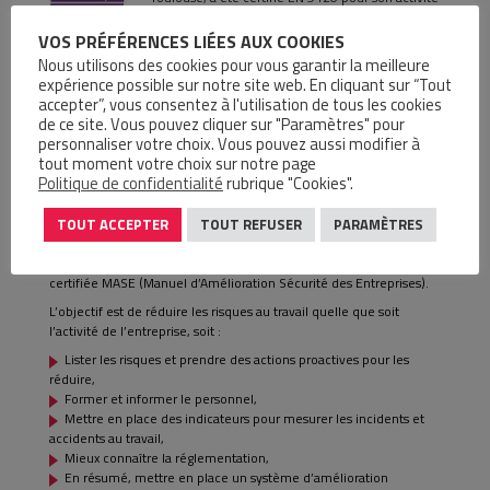
de Négoce destinée aux domaines Aéronautique,
Spatial et Défense.
VOS PRÉFÉRENCES LIÉES AUX COOKIES
Nous utilisons des cookies pour vous garantir la meilleure
Ce département gère de manière indépendante :
expérience possible sur notre site web. En cliquant sur “Tout
Fichiers Client AERO
accepter”, vous consentez à l'utilisation de tous les cookies
Fichiers Fournisseurs AERO
de ce site. Vous pouvez cliquer sur "Paramètres" pour
Stocks spécifiques AERO
personnaliser votre choix. Vous pouvez aussi modifier à
Approvisionnement et Gestion Magasin
tout moment votre choix sur notre page
Politique de confidentialité
rubrique "Cookies".
MASE
TOUT ACCEPTER
TOUT REFUSER
PARAMÈTRES
Pour assurer la satisfaction de nos clients,
fournisseurs et collaborateurs, l’agence CIR Bordeaux – FASE est
certifiée MASE (Manuel d’Amélioration Sécurité des Entreprises).
L’objectif est de réduire les risques au travail quelle que soit
l’activité de l’entreprise, soit :
Lister les risques et prendre des actions proactives pour les
réduire,
Former et informer le personnel,
Mettre en place des indicateurs pour mesurer les incidents et
accidents au travail,
Mieux connaître la réglementation,
En résumé, mettre en place un système d’amélioration