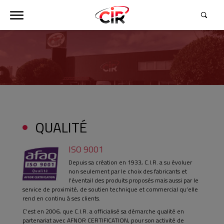
QUALITÉ
ISO 9001
Depuis sa création en 1933, C.I.R. a su évoluer
non seulement par le choix des fabricants et
l’éventail des produits proposés mais aussi par le
service de proximité, de soutien technique et commercial qu’elle
rend en continu à ses clients.
C’est en 2006, que C.I.R. a officialisé sa démarche qualité en
partenariat avec AFNOR CERTIFICATION, pour son activité de