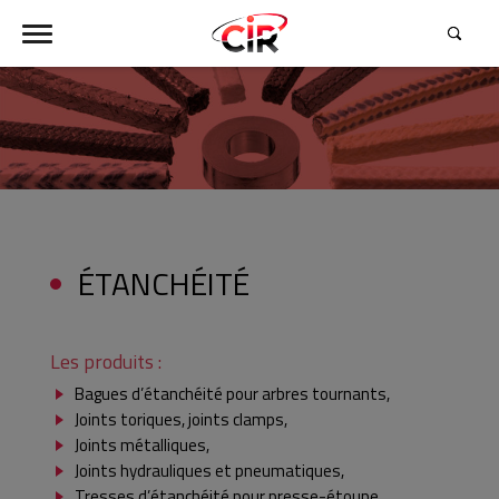
ÉTANCHÉITÉ
Étanchéité
Les produits :
Bagues d’étanchéité pour arbres tournants,
Joints toriques, joints clamps,
Joints métalliques,
Joints hydrauliques et pneumatiques,
Tresses d’étanchéité pour presse-étoupe